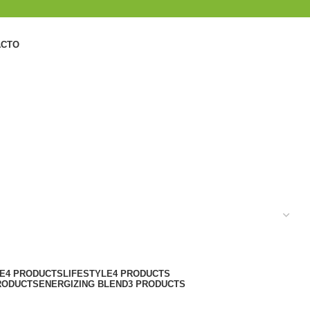
ACTO
E
4 PRODUCTS
LIFESTYLE
4 PRODUCTS
RODUCTS
ENERGIZING BLEND
3 PRODUCTS