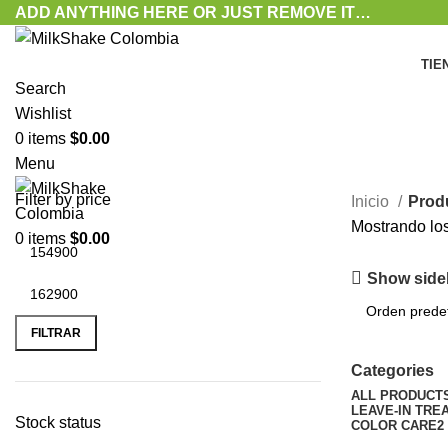
ADD ANYTHING HERE OR JUST REMOVE IT…
TIE
Search
Wishlist
0
items
$
0.00
Menu
Filter by price
Inicio
Prod
Mostrando los
0
items
$
0.00
Show side
FILTRAR
Categories
ALL
PRODUCT
LEAVE-IN TRE
Stock status
COLOR CARE
2