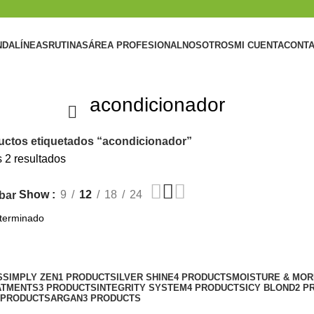
NDA
LÍNEAS
RUTINAS
ÁREA PROFESIONAL
NOSOTROS
MI CUENTA
CONT
acondicionador
uctos etiquetados “acondicionador”
 2 resultados
Show
9
12
18
24
bar
S
SIMPLY ZEN
1 PRODUCT
SILVER SHINE
4 PRODUCTS
MOISTURE & MOR
ATMENTS
3 PRODUCTS
INTEGRITY SYSTEM
4 PRODUCTS
ICY BLOND
2 P
 PRODUCTS
ARGAN
3 PRODUCTS