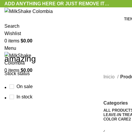
ADD ANYTHING HERE OR JUST REMOVE IT…
TIE
Search
Wishlist
0
items
$
0.00
Menu
amazing
0
items
$
0.00
Stock status
Inicio
Prod
On sale
In stock
Categories
ALL
PRODUCT
LEAVE-IN TRE
COLOR CARE
2