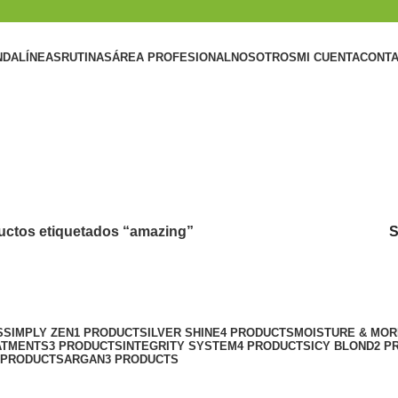
NDA
LÍNEAS
RUTINAS
ÁREA PROFESIONAL
NOSOTROS
MI CUENTA
CONT
uctos etiquetados “amazing”
S
SIMPLY ZEN
1 PRODUCT
SILVER SHINE
4 PRODUCTS
MOISTURE & MOR
ATMENTS
3 PRODUCTS
INTEGRITY SYSTEM
4 PRODUCTS
ICY BLOND
2 P
 PRODUCTS
ARGAN
3 PRODUCTS