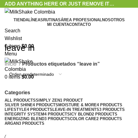
ADD ANYTHING HERE OR JUST REMOVE IT…
TIENDA
LÍNEAS
RUTINAS
ÁREA PROFESIONAL
NOSOTROS
MI CUENTA
CONTACTO
Search
Wishlist
leave in
0
items
$
0.00
Menu
Inicio
Productos etiquetados “leave in”
0
items
$
0.00
Categories
ALL
PRODUCTS
SIMPLY ZEN
1 PRODUCT
SILVER SHINE
4 PRODUCTS
MOISTURE & MORE
4 PRODUCTS
LIFESTYLE
4 PRODUCTS
LEAVE-IN TREATMENTS
3 PRODUCTS
INTEGRITY SYSTEM
4 PRODUCTS
ICY BLOND
2 PRODUCTS
ENERGIZING BLEND
3 PRODUCTS
COLOR CARE
2 PRODUCTS
ARGAN
3 PRODUCTS