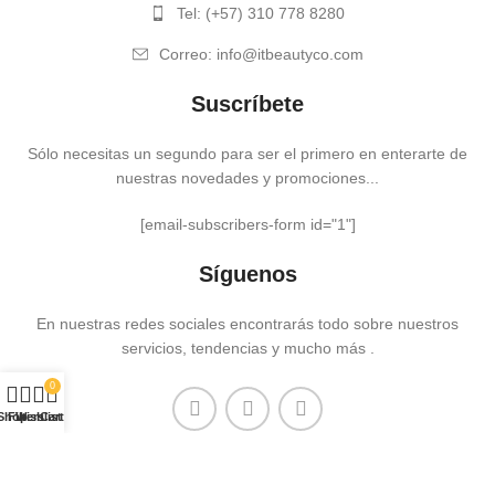
Tel: (+57) 310 778 8280
Correo: info@itbeautyco.com
Suscríbete
Sólo necesitas un segundo para ser el primero en enterarte de
nuestras novedades y promociones...
[email-subscribers-form id="1"]
Síguenos
En nuestras redes sociales encontrarás todo sobre nuestros
servicios, tendencias y mucho más .
0
Shop
Filters
Wishlist
Cart