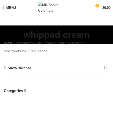
0
MENU
$
0.00
whipped cream
Inicio
Productos etiquetados “whipped cream”
Mostrando los 2 resultados
Show sidebar
Categories