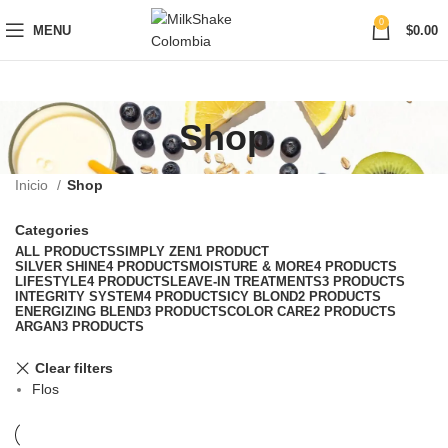
0
MENU
$
0.00
Shop
Inicio
Shop
Categories
ALL
PRODUCTS
SIMPLY ZEN
1 PRODUCT
SILVER SHINE
4 PRODUCTS
MOISTURE & MORE
4 PRODUCTS
LIFESTYLE
4 PRODUCTS
LEAVE-IN TREATMENTS
3 PRODUCTS
INTEGRITY SYSTEM
4 PRODUCTS
ICY BLOND
2 PRODUCTS
ENERGIZING BLEND
3 PRODUCTS
COLOR CARE
2 PRODUCTS
ARGAN
3 PRODUCTS
Clear filters
Flos