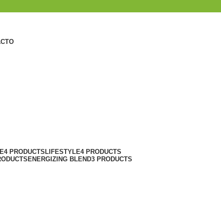
ACTO
E
4 PRODUCTS
LIFESTYLE
4 PRODUCTS
RODUCTS
ENERGIZING BLEND
3 PRODUCTS