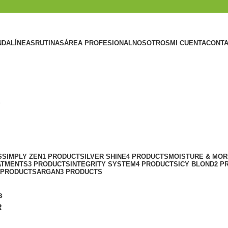
NDA
LÍNEAS
RUTINAS
ÁREA PROFESIONAL
NOSOTROS
MI CUENTA
CONT
p
S
SIMPLY ZEN
1 PRODUCT
SILVER SHINE
4 PRODUCTS
MOISTURE & MOR
ATMENTS
3 PRODUCTS
INTEGRITY SYSTEM
4 PRODUCTS
ICY BLOND
2 P
 PRODUCTS
ARGAN
3 PRODUCTS
s
R