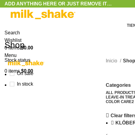
ADD ANYTHING HERE OR JUST REMOVE IT…
TIE
Search
Wishlist
Shop
0
items
$
0.00
Menu
Stock status
Inicio
Sho
0
items
$
0.00
On sale
In stock
Categories
ALL
PRODUCT
LEAVE-IN TRE
COLOR CARE
2
Clear filter
KLÖBE