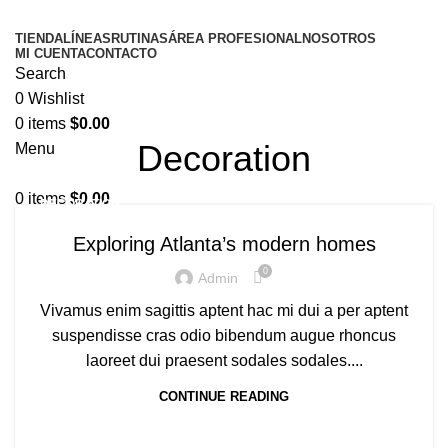
TIENDA
LÍNEAS
RUTINAS
ÁREA PROFESIONAL
NOSOTROS
MI CUENTA
CONTACTO
Search
0
Wishlist
0
items
$
0.00
Decoration
Menu
0
items
$
0.00
DECORATION
Exploring Atlanta’s modern homes
0
Admin
Vivamus enim sagittis aptent hac mi dui a per aptent
suspendisse cras odio bibendum augue rhoncus
laoreet dui praesent sodales sodales....
CONTINUE READING
DECORATION