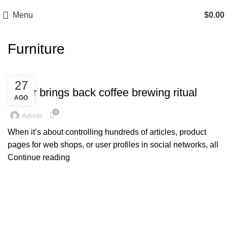
Menu
$
0.00
Furniture
FURNITURE
27
Collar brings back coffee brewing ritual
AGO
0
Admin
When it’s about controlling hundreds of articles, product
pages for web shops, or user profiles in social networks, all
Continue reading