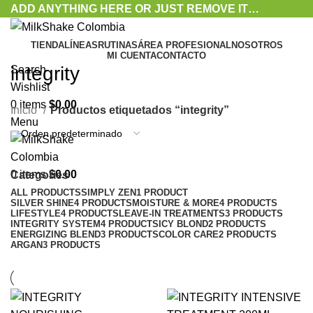
ADD ANYTHING HERE OR JUST REMOVE IT…
TIENDA
LÍNEAS
RUTINAS
ÁREA PROFESIONAL
NOSOTROS
MI CUENTA
CONTACTO
integrity
Search
Wishlist
0
items
$
0.00
Inicio
Productos etiquetados “integrity”
Menu
0
items
$
0.00
Categories
ALL
PRODUCTS
SIMPLY ZEN
1 PRODUCT
SILVER SHINE
4 PRODUCTS
MOISTURE & MORE
4 PRODUCTS
LIFESTYLE
4 PRODUCTS
LEAVE-IN TREATMENTS
3 PRODUCTS
INTEGRITY SYSTEM
4 PRODUCTS
ICY BLOND
2 PRODUCTS
ENERGIZING BLEND
3 PRODUCTS
COLOR CARE
2 PRODUCTS
ARGAN
3 PRODUCTS