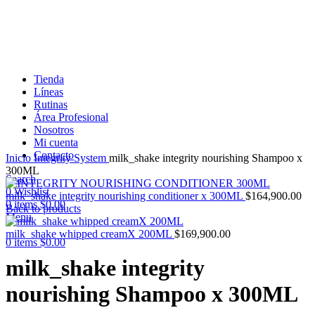
Tienda
Líneas
Rutinas
Área Profesional
Nosotros
Mi cuenta
Click to enlarge
Contacto
Inicio
Integrity System
milk_shake integrity nourishing Shampoo x
300ML
Search
0
Wishlist
milk_shake integrity nourishing conditioner x 300ML
$
164,900.00
0
items
$
0.00
Back to products
Menu
milk_shake whipped creamX 200ML
$
169,900.00
0
items
$
0.00
milk_shake integrity
nourishing Shampoo x 300ML