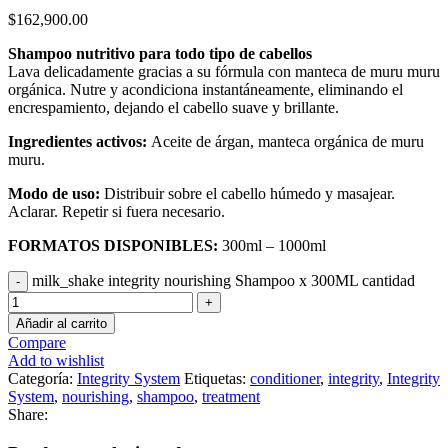
$
162,900.00
Shampoo nutritivo para todo tipo de cabellos
Lava delicadamente gracias a su fórmula con manteca de muru muru
orgánica. Nutre y acondiciona instantáneamente, eliminando el
encrespamiento, dejando el cabello suave y brillante.
Ingredientes activos:
Aceite de árgan, manteca orgánica de muru
muru.
Modo de uso:
Distribuir sobre el cabello húmedo y masajear.
Aclarar. Repetir si fuera necesario.
FORMATOS DISPONIBLES:
300ml – 1000ml
milk_shake integrity nourishing Shampoo x 300ML cantidad
Añadir al carrito
Compare
Add to wishlist
Categoría:
Integrity System
Etiquetas:
conditioner
,
integrity
,
Integrity
System
,
nourishing
,
shampoo
,
treatment
Share: