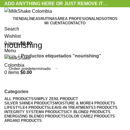
ADD ANYTHING HERE OR JUST REMOVE IT…
TIENDA
LÍNEAS
RUTINAS
ÁREA PROFESIONAL
NOSOTROS
MI CUENTA
CONTACTO
Search
Wishlist
nourishing
0
items
$
0.00
Menu
Inicio
Productos etiquetados “nourishing”
0
items
$
0.00
Categories
ALL
PRODUCTS
SIMPLY ZEN
1 PRODUCT
SILVER SHINE
4 PRODUCTS
MOISTURE & MORE
4 PRODUCTS
LIFESTYLE
4 PRODUCTS
LEAVE-IN TREATMENTS
3 PRODUCTS
INTEGRITY SYSTEM
4 PRODUCTS
ICY BLOND
2 PRODUCTS
ENERGIZING BLEND
3 PRODUCTS
COLOR CARE
2 PRODUCTS
ARGAN
3 PRODUCTS