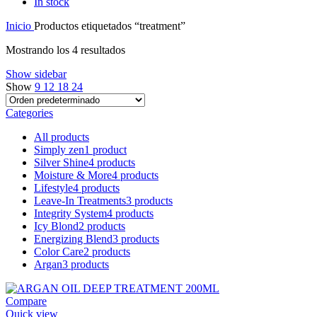
In stock
Inicio
Productos etiquetados “treatment”
Mostrando los 4 resultados
Show sidebar
Show
9
12
18
24
Categories
All
products
Simply zen
1 product
Silver Shine
4 products
Moisture & More
4 products
Lifestyle
4 products
Leave-In Treatments
3 products
Integrity System
4 products
Icy Blond
2 products
Energizing Blend
3 products
Color Care
2 products
Argan
3 products
Compare
Quick view