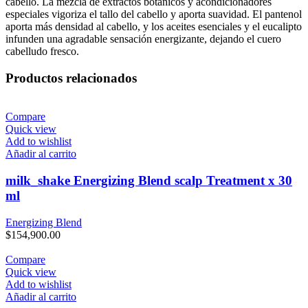
cabello. La mezcla de extractos botánicos y acondicionadores
especiales vigoriza el tallo del cabello y aporta suavidad. El pantenol
aporta más densidad al cabello, y los aceites esenciales y el eucalipto
infunden una agradable sensación energizante, dejando el cuero
cabelludo fresco.
Productos relacionados
Compare
Quick view
Add to wishlist
Añadir al carrito
milk_shake Energizing Blend scalp Treatment x 30
ml
Energizing Blend
$
154,900.00
Compare
Quick view
Add to wishlist
Añadir al carrito