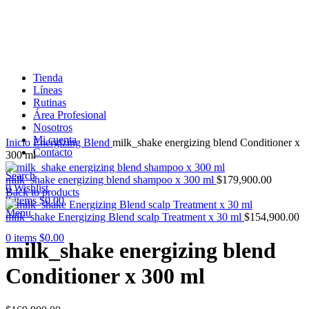
Tienda
Líneas
Rutinas
Área Profesional
Nosotros
Click to enlarge
Mi cuenta
Inicio
Energizing Blend
milk_shake energizing blend Conditioner x
Contacto
300 ml
Search
milk_shake energizing blend shampoo x 300 ml
$
179,900.00
0
Wishlist
Back to products
0
items
$
0.00
Menu
milk_shake Energizing Blend scalp Treatment x 30 ml
$
154,900.00
0
items
$
0.00
milk_shake energizing blend
Conditioner x 300 ml