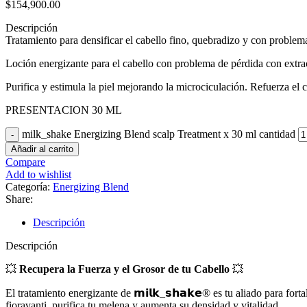
$
154,900.00
Descripción
Tratamiento para densificar el cabello fino, quebradizo y con proble
Loción energizante para el cabello con problema de pérdida con extra
Purifica y estimula la piel mejorando la microciculación. Refuerza el c
PRESENTACION 30 ML
milk_shake Energizing Blend scalp Treatment x 30 ml cantidad
Añadir al carrito
Compare
Add to wishlist
Categoría:
Energizing Blend
Share:
Descripción
Descripción
💥
Recupera la Fuerza y el Grosor de tu Cabello
💥
El tratamiento energizante de 𝗺𝗶𝗹𝗸_𝘀𝗵𝗮𝗸𝗲® es tu aliado para for
fioravanti, purifica tu melena y aumenta su densidad y vitalidad.