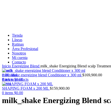
Tienda
Líneas
Rutinas
Área Profesional
Nosotros
Mi cuenta
Click to enlarge
Contacto
Inicio
Energizing Blend
milk_shake Energizing Blend scalp Treatmen
Search
0
milk_shake energizing blend Conditioner x 300 ml
Wishlist
$
169,900.00
0
Back to products
items
$
0.00
Menu
SHAPING FOAM x 200 ML
$
159,900.00
0
items
$
0.00
milk_shake Energizing Blend sc