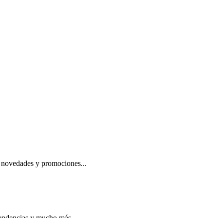
s novedades y promociones...
 tendencias y mucho más .