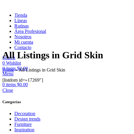
Tienda
Líneas
Rutinas
Área Profesional
Nosotros
Mi cuenta
Contacto
All Listings in Grid Skin
Search
0
Wishlist
0
items
$
0.00
Home
»
All Listings in Grid Skin
Menu
[listdom id=»17269″]
0
items
$
0.00
Close
Categorías
Decoration
Design trends
Furniture
Inspiration