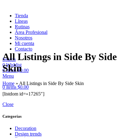
Tienda
Líneas
Rutinas
Área Profesional
Nosotros
Mi cuenta
Contacto
All Listings in Side By Side
Search
0
Wishlist
Skin
0
items
$
0.00
Menu
Home
»
All Listings in Side By Side Skin
0
items
$
0.00
[listdom id=»17265″]
Close
Categorías
Decoration
Design trends