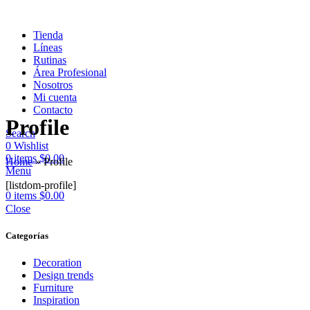
Tienda
Líneas
Rutinas
Área Profesional
Nosotros
Mi cuenta
Contacto
Profile
Search
0
Wishlist
0
items
$
0.00
Home
»
Profile
Menu
[listdom-profile]
0
items
$
0.00
Close
Categorías
Decoration
Design trends
Furniture
Inspiration