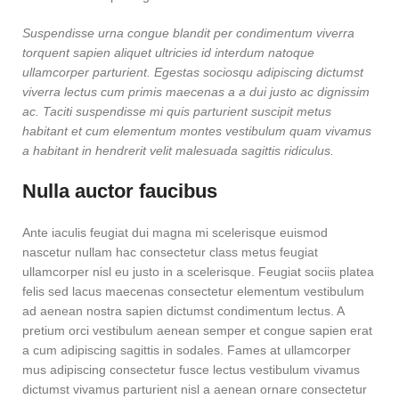
Suspendisse urna congue blandit per condimentum viverra
torquent sapien aliquet ultricies id interdum natoque
ullamcorper parturient. Egestas sociosqu adipiscing dictumst
viverra lectus cum primis maecenas a a dui justo ac dignissim
ac. Taciti suspendisse mi quis parturient suscipit metus
habitant et cum elementum montes vestibulum quam vivamus
a habitant in hendrerit velit malesuada sagittis ridiculus.
Nulla auctor faucibus
Ante iaculis feugiat dui magna mi scelerisque euismod
nascetur nullam hac consectetur class metus feugiat
ullamcorper nisl eu justo in a scelerisque. Feugiat sociis platea
felis sed lacus maecenas consectetur elementum vestibulum
ad aenean nostra sapien dictumst condimentum lectus. A
pretium orci vestibulum aenean semper et congue sapien erat
a cum adipiscing sagittis in sodales. Fames at ullamcorper
mus adipiscing consectetur fusce lectus vestibulum vivamus
dictumst vivamus parturient nisl a aenean ornare consectetur