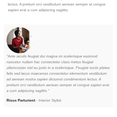
lectus. A pretium orci vestibulum aenean semper et congue
sapien erat a cum adipiscing sagittis.
"Ante iaculis feugiat dui magna mi scelerisque euismod
"A
nascetur nullam hac consectetur class metus feugiat
na
ullamcorper nisl eu justo in a scelerisque. Feugiat sociis platea
ul
felis sed lacus maecenas consectetur elementum vestibulum
fe
ad aenean nostra sapien dictumst condimentum lectus. A
ad
pretium orci vestibulum aenean semper et congue sapien erat
pr
a cum adipiscing sagittis."
a 
Risus Parturient
Interior Stylist
M