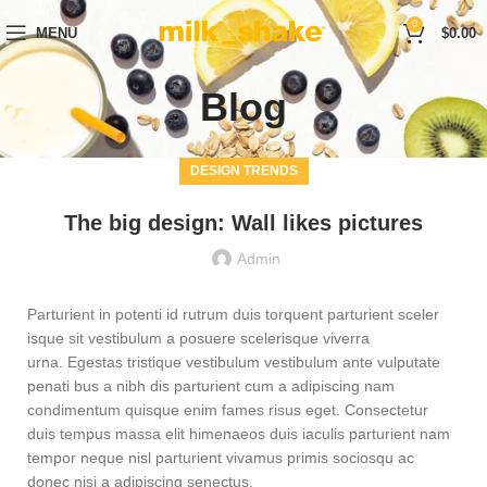
0
MENU
$
0.00
Blog
DESIGN TRENDS
The big design: Wall likes pictures
Admin
Parturient in potenti id rutrum duis torquent parturient sceler
isque sit vestibulum a posuere scelerisque viverra
urna. Egestas tristique vestibulum vestibulum ante vulputate
penati bus a nibh dis parturient cum a adipiscing nam
condimentum quisque enim fames risus eget. Consectetur
duis tempus massa elit himenaeos duis iaculis parturient nam
tempor neque nisl parturient vivamus primis sociosqu ac
donec nisi a adipiscing senectus.